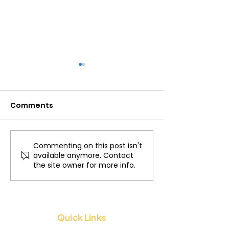
Comments
Commenting on this post isn't
अलीगढ़ जिला स्तर के उच्च
Ksheerdham 
available anymore. Contact
पदाधिकारियों ने क्षीरधाम डेयरी फार्म
Second Prize f
the site owner for more info.
का दौरा किया..
Quality Milk
Production a
Animal Husba
Quick Links